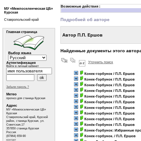
Возможные действия :
МУ «Межпоселенческая ЦБ»
Курская
Подробней об авторе
Ставропольский край
Главная страница
Автор П.П. Ершов
Найденные документы этого автор
Выбор языка
Уточнить поиск
Аутентификация
Войти в личный кабинет
Конек-горбунок
/ П.П. Ершов
Конек-Горбунок
/ П.П. Ершов
Конек-Горбунок
/ П.П. Ершов
Забыли пароль ?
Конек-Горбунок
/ П.П. Ершов
Метео
Конек-Горбунок
/ П.П. Ершов
прогноз для станица Курская
Конек-Горбунок
/ П.П. Ершов
Адрес
Конек-горбунок
/ П.П. Ершов
МУ «Межпоселенческая ЦБ»
Конёк-горбунок
/ П.П. Ершов
Курская
Ставропольский край, Курской
Конек-горбунок
/ П.П. Ершов
район, станица Курская, ул.
Конёк-Горбунок
/ П.П. Ершов
Советская,17
357850 станица Курская
Конек-Горбунок: Избранные пр
Россия
Конек-горбунок.
/ П.П. Ершов
(87964) 659-90
контакт