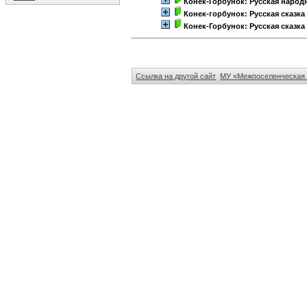
Конек-Горбунок: Русская народн
Конек-горбунок: Русская сказка
Конек-Горбунок: Русская сказка 
Ссылка на другой сайт
МУ «Межпоселенческая 