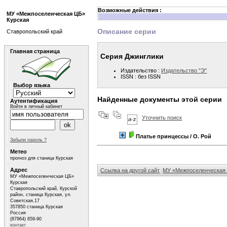
Возможные действия :
МУ «Межпоселенческая ЦБ»
Курская
Описание серии
Ставропольский край
Главная страница
Серия Джинглики
Издательство :
Издательство "Э"
ISSN : без ISSN
Выбор языка
Найденные документы этой серии
Аутентификация
Войти в личный кабинет
Уточнить поиск
Платье принцессы
/ О. Рой
Забыли пароль ?
Метео
прогноз для станица Курская
Адрес
Ссылка на другой сайт
МУ «Межпоселенческая 
МУ «Межпоселенческая ЦБ»
Курская
Ставропольский край, Курской
район, станица Курская, ул.
Советская,17
357850 станица Курская
Россия
(87964) 659-90
контакт