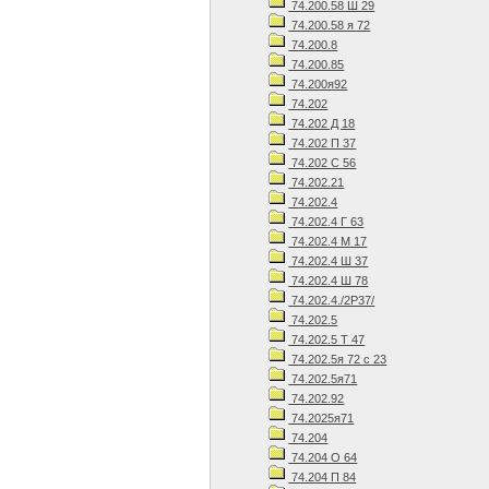
74.200.58 Ш 29
74.200.58 я 72
74.200.8
74.200.85
74.200я92
74.202
74.202 Д 18
74.202 П 37
74.202 С 56
74.202.21
74.202.4
74.202.4 Г 63
74.202.4 М 17
74.202.4 Ш 37
74.202.4 Ш 78
74.202.4./2Р37/
74.202.5
74.202.5 Т 47
74.202.5я 72 с 23
74.202.5я71
74.202.92
74.2025я71
74.204
74.204 О 64
74.204 П 84