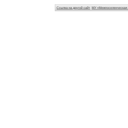
Ссылка на другой сайт
МУ «Межпоселенческая 