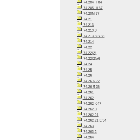
74.204 П 84
74.205 Ш 67
74.20М 77
74.21
74.213
74.213.8
74.213.8 В 38
74.214
74.22
74.22(2)
74.22(2)я6
74.24
74.25
74.26
74.26 Б 72
74.26 Л 36
74.261
74.262
74.262 К 47
74.262.0
74.262.21
74.262.21 Е 34
74.263
74.263.2
74.264