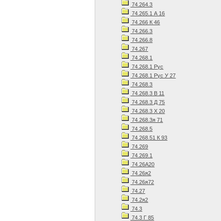
74.264.3
74.265.1 А 16
74.266 К 46
74.266.3
74.266.8
74.267
74.268.1
74.268.1 Рус
74.268.1 Рус У 27
74.268.3
74.268.3 В 11
74.268.3 Д 75
74.268.3 Х 20
74.268.3я 71
74.268.5
74.268.51 К 93
74.269
74.269.1
74.26А20
74.26я2
74.26я72
74.27
74.2я2
74.3
74.3 Г 85