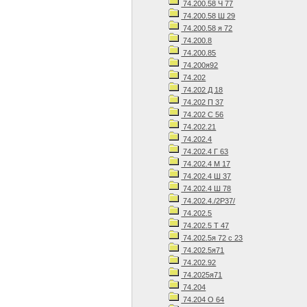
74.200.58 Ч 77
74.200.58 Ш 29
74.200.58 я 72
74.200.8
74.200.85
74.200я92
74.202
74.202 Д 18
74.202 П 37
74.202 С 56
74.202.21
74.202.4
74.202.4 Г 63
74.202.4 М 17
74.202.4 Ш 37
74.202.4 Ш 78
74.202.4./2Р37/
74.202.5
74.202.5 Т 47
74.202.5я 72 с 23
74.202.5я71
74.202.92
74.2025я71
74.204
74.204 О 64