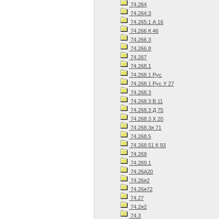
74.264
74.264.3
74.265.1 А 16
74.266 К 46
74.266.3
74.266.8
74.267
74.268.1
74.268.1 Рус
74.268.1 Рус У 27
74.268.3
74.268.3 В 11
74.268.3 Д 75
74.268.3 Х 20
74.268.3я 71
74.268.5
74.268.51 К 93
74.269
74.269.1
74.26А20
74.26я2
74.26я72
74.27
74.2я2
74.3