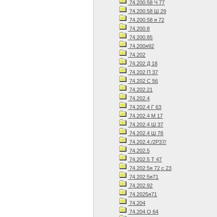
74.200.58 Ч 77
74.200.58 Ш 29
74.200.58 я 72
74.200.8
74.200.85
74.200я92
74.202
74.202 Д 18
74.202 П 37
74.202 С 56
74.202.21
74.202.4
74.202.4 Г 63
74.202.4 М 17
74.202.4 Ш 37
74.202.4 Ш 78
74.202.4./2Р37/
74.202.5
74.202.5 Т 47
74.202.5я 72 с 23
74.202.5я71
74.202.92
74.2025я71
74.204
74.204 О 64