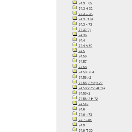
74.3 Г 85
74.3 Н 32
74.3 С 35
74.3 Ю 94
74.3 я 73
74.32(2)
74.36
74.4
74.4 А 50
74.5
74.56
74.57
74.58
74.58 В 84
74.58 я2
74.58(2Рос)я 22
74.58(2Рос-4Ста)
74.58я2
74.58я2 Н 72
74.5я2
74.6
74.6 я 73
74.7 Сое
74.9
74.9 П 30