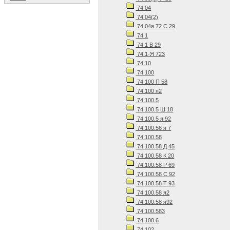
74.04
74.04(2)
74.04я 72 С 29
74.1
74.1 В 29
74.1-Я 723
74.10
74.100
74.100 П 58
74.100 я2
74.100.5
74.100.5 Ш 18
74.100.5 я 92
74.100.56 я 7
74.100.58
74.100.58 Д 45
74.100.58 К 20
74.100.58 Р 69
74.100.58 С 92
74.100.58 Т 93
74.100.58 я2
74.100.58 я92
74.100.583
74.100.6
74.102