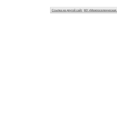
Ссылка на другой сайт
МУ «Межпоселенческая 