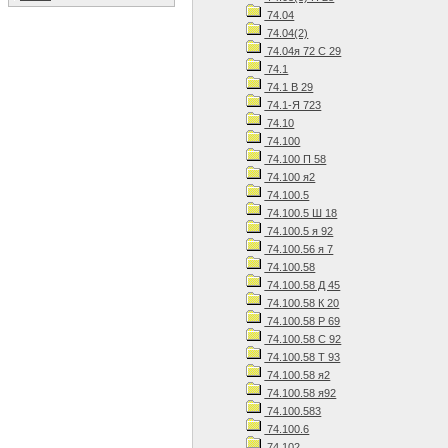
74.04
74.04(2)
74.04я 72 С 29
74.1
74.1 В 29
74.1-Я 723
74.10
74.100
74.100 П 58
74.100 я2
74.100.5
74.100.5 Ш 18
74.100.5 я 92
74.100.56 я 7
74.100.58
74.100.58 Д 45
74.100.58 К 20
74.100.58 Р 69
74.100.58 С 92
74.100.58 Т 93
74.100.58 я2
74.100.58 я92
74.100.583
74.100.6
74.102