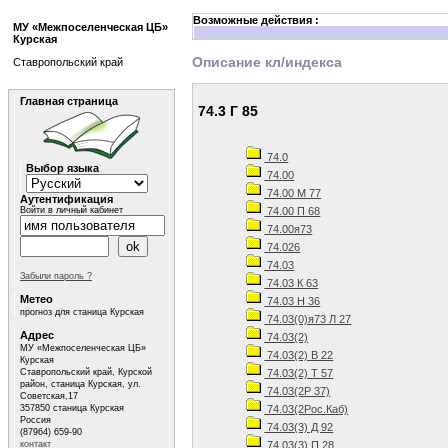
Возможные действия :
МУ «Межпоселенческая ЦБ»
Курская
Описание кл/индекса
Ставропольский край
Главная страница
74.3 Г 85
74.0
Выбор языка
74.00
74.00 М 77
Аутентификация
Войти в личный кабинет
74.00 П 68
74.00я73
74.026
74.03
Забыли пароль ?
74.03 К 63
Метео
74.03 Н 36
прогноз для станица Курская
74.03(0)я73 Л 27
Адрес
74.03(2)
МУ «Межпоселенческая ЦБ»
74.03(2) В 22
Курская
Ставропольский край, Курской
74.03(2) Т 57
район, станица Курская, ул.
74.03(2Р 37)
Советская,17
357850 станица Курская
74.03(2Рос.Каб)
Россия
74.03(3) Д 92
(87964) 659-90
контакт
74.03(3) П 28