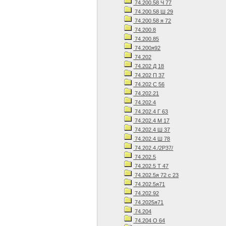
74.200.58 Ч 77
74.200.58 Ш 29
74.200.58 я 72
74.200.8
74.200.85
74.200я92
74.202
74.202 Д 18
74.202 П 37
74.202 С 56
74.202.21
74.202.4
74.202.4 Г 63
74.202.4 М 17
74.202.4 Ш 37
74.202.4 Ш 78
74.202.4./2Р37/
74.202.5
74.202.5 Т 47
74.202.5я 72 с 23
74.202.5я71
74.202.92
74.2025я71
74.204
74.204 О 64