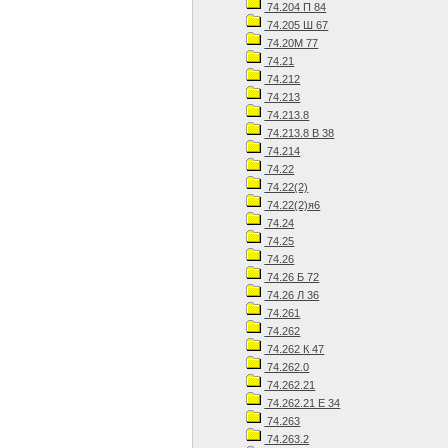
74.204 П 84
74.205 Ш 67
74.20М 77
74.21
74.212
74.213
74.213.8
74.213.8 В 38
74.214
74.22
74.22(2)
74.22(2)я6
74.24
74.25
74.26
74.26 Б 72
74.26 Л 36
74.261
74.262
74.262 К 47
74.262.0
74.262.21
74.262.21 Е 34
74.263
74.263.2