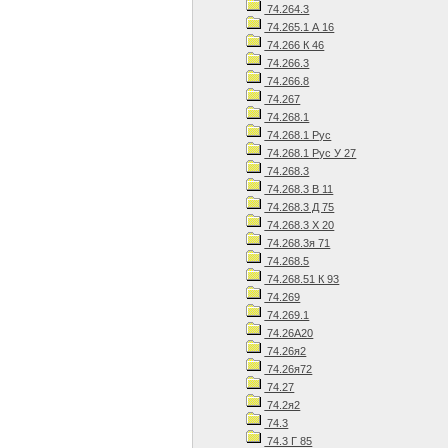
74.264.3
74.265.1 А 16
74.266 К 46
74.266.3
74.266.8
74.267
74.268.1
74.268.1 Рус
74.268.1 Рус У 27
74.268.3
74.268.3 В 11
74.268.3 Д 75
74.268.3 Х 20
74.268.3я 71
74.268.5
74.268.51 К 93
74.269
74.269.1
74.26А20
74.26я2
74.26я72
74.27
74.2я2
74.3
74.3 Г 85