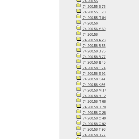
74.200.55
74.200.55 В 75
74.200.55 Е 70
74.200.55 П 84
74.200.56
74.200.56 У 69
74.200.58
74.200.58 А 23
74.200.58 Б 53
74.200.58 В 75
74.200.58 В 77
74.200.58 Д 45
74.200.58 Е 74
74.200.58 Е 92
74.200.58 К 44
74.200.58 К 56
74.200.58 М 17
74.200.58 Н 12
74.200.58 П 68
74.200.58 П 70
74.200.58 С 28
74.200.58 С 49
74.200.58 С 92
74.200.58 Т 93
74.200.58 Ч 77