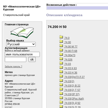
Возможные действия :
МУ «Межпоселенческая ЦБ»
Курская
Описание кл/индекса
Ставропольский край
Главная страница
74.200 Н 50
74.0
Выбор языка
74.00
74.00 М 77
Аутентификация
Войти в личный кабинет
74.00 П 68
74.00я73
74.026
74.03
Забыли пароль ?
74.03 К 63
Метео
74.03 Н 36
прогноз для станица Курская
74.03(0)я73 Л 27
Адрес
74.03(2)
МУ «Межпоселенческая ЦБ»
74.03(2) В 22
Курская
Ставропольский край, Курской
74.03(2) Т 57
район, станица Курская, ул.
74.03(2Р 37)
Советская,17
357850 станица Курская
74.03(2Рос.Каб)
Россия
74.03(3) Д 92
(87964) 659-90
контакт
74.03(3) П 28