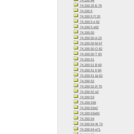
74.200 я6
74.200.25 Б 78
74.200.5
74.200.5 П 20
74.200.5 я 92
74.200.5 я92
74.200.50
74.200.50 А 23
74.200.50 М 67
74.200.50 О 82
74.200.50 Т 93
74.200.51
74.200.51 В 60
74.200.51 К 90
74.200.51 Ш 62
74.200.52
74.200.52 И 75
74.200.52 я2
74.200.53
74.200.536
74.200.53я2
74.200.53я92
74.200.54
74.200.54 Ж 73
74.200.54 я71