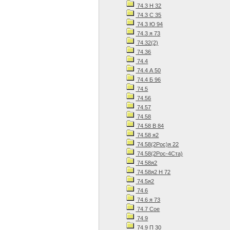
74.3 Н 32
74.3 С 35
74.3 Ю 94
74.3 я 73
74.32(2)
74.36
74.4
74.4 А 50
74.4 Б 96
74.5
74.56
74.57
74.58
74.58 В 84
74.58 я2
74.58(2Рос)я 22
74.58(2Рос-4Ста)
74.58я2
74.58я2 Н 72
74.5я2
74.6
74.6 я 73
74.7 Сое
74.9
74.9 П 30