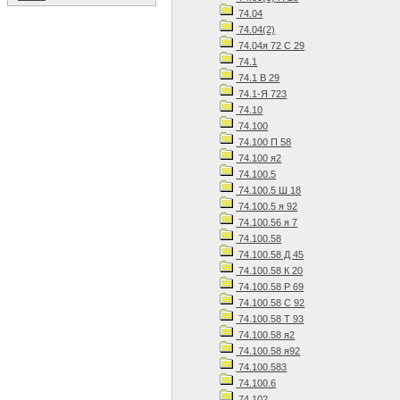
74.04
74.04(2)
74.04я 72 С 29
74.1
74.1 В 29
74.1-Я 723
74.10
74.100
74.100 П 58
74.100 я2
74.100.5
74.100.5 Ш 18
74.100.5 я 92
74.100.56 я 7
74.100.58
74.100.58 Д 45
74.100.58 К 20
74.100.58 Р 69
74.100.58 С 92
74.100.58 Т 93
74.100.58 я2
74.100.58 я92
74.100.583
74.100.6
74.102