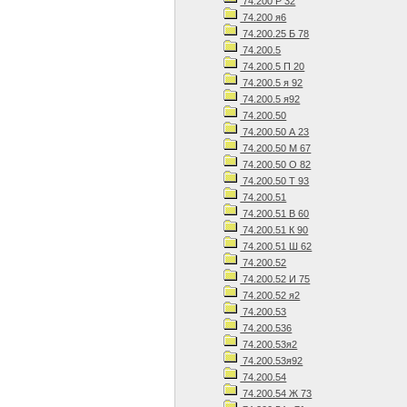
74.200 Р 32
74.200 я6
74.200.25 Б 78
74.200.5
74.200.5 П 20
74.200.5 я 92
74.200.5 я92
74.200.50
74.200.50 А 23
74.200.50 М 67
74.200.50 О 82
74.200.50 Т 93
74.200.51
74.200.51 В 60
74.200.51 К 90
74.200.51 Ш 62
74.200.52
74.200.52 И 75
74.200.52 я2
74.200.53
74.200.536
74.200.53я2
74.200.53я92
74.200.54
74.200.54 Ж 73