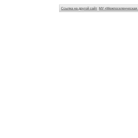
Ссылка на другой сайт
МУ «Межпоселенческая 