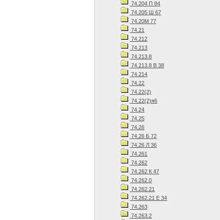
74.204 П 84
74.205 Ш 67
74.20М 77
74.21
74.212
74.213
74.213.8
74.213.8 В 38
74.214
74.22
74.22(2)
74.22(2)я6
74.24
74.25
74.26
74.26 Б 72
74.26 Л 36
74.261
74.262
74.262 К 47
74.262.0
74.262.21
74.262.21 Е 34
74.263
74.263.2