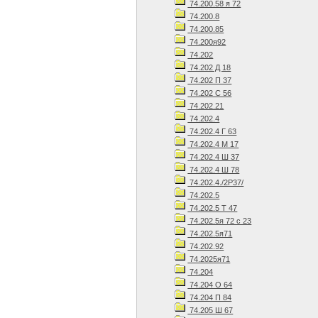
74.200.58 я 72
74.200.8
74.200.85
74.200я92
74.202
74.202 Д 18
74.202 П 37
74.202 С 56
74.202.21
74.202.4
74.202.4 Г 63
74.202.4 М 17
74.202.4 Ш 37
74.202.4 Ш 78
74.202.4./2Р37/
74.202.5
74.202.5 Т 47
74.202.5я 72 с 23
74.202.5я71
74.202.92
74.2025я71
74.204
74.204 О 64
74.204 П 84
74.205 Ш 67