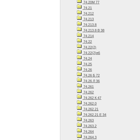
74.20М 77
74.21
74.212
74.213
74.213.8
74.213.8 В 38
74.214
74.22
74.22(2)
74.22(2)я6
74.24
74.25
74.26
74.26 Б 72
74.26 Л 36
74.261
74.262
74.262 К 47
74.262.0
74.262.21
74.262.21 Е 34
74.263
74.263.2
74.264
74.264.3