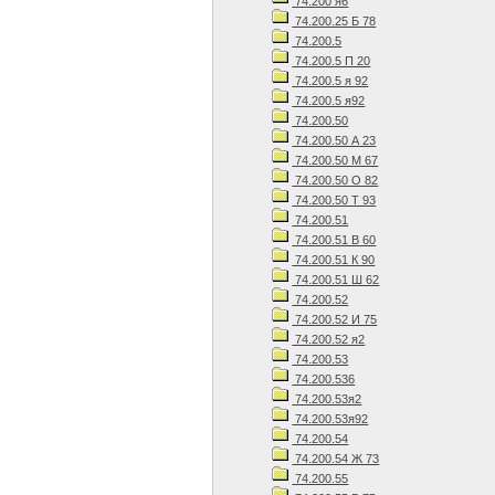
74.200 я6
74.200.25 Б 78
74.200.5
74.200.5 П 20
74.200.5 я 92
74.200.5 я92
74.200.50
74.200.50 А 23
74.200.50 М 67
74.200.50 О 82
74.200.50 Т 93
74.200.51
74.200.51 В 60
74.200.51 К 90
74.200.51 Ш 62
74.200.52
74.200.52 И 75
74.200.52 я2
74.200.53
74.200.536
74.200.53я2
74.200.53я92
74.200.54
74.200.54 Ж 73
74.200.55