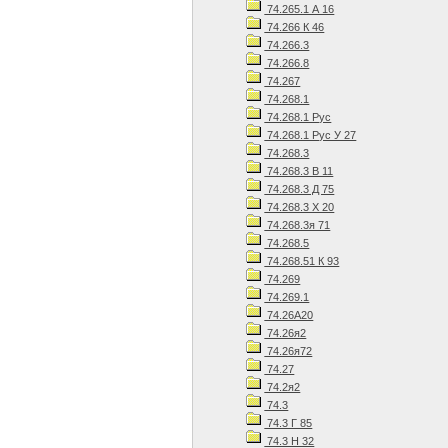
74.265.1 А 16
74.266 К 46
74.266.3
74.266.8
74.267
74.268.1
74.268.1 Рус
74.268.1 Рус У 27
74.268.3
74.268.3 В 11
74.268.3 Д 75
74.268.3 Х 20
74.268.3я 71
74.268.5
74.268.51 К 93
74.269
74.269.1
74.26А20
74.26я2
74.26я72
74.27
74.2я2
74.3
74.3 Г 85
74.3 Н 32