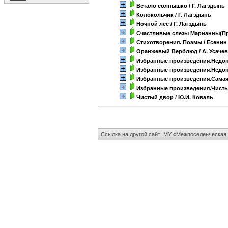
Встало солнышко
/ Г. Лагздынь
Колокольчик
/ Г. Лагздынь
Ночной лес
/ Г. Лагздынь
Счастливые слезы Марианны(Пр
Стихотворения. Поэмы
/ Есенин
Оранжевый Верблюд
/ А. Усаче
Избранные произведения.Недоп
Избранные произведения.Недо
Избранные произведения.Самая
Избранные произведения.Чист
Чистый двор
/ Ю.И. Коваль
Ссылка на другой сайт
МУ «Межпоселенческая 