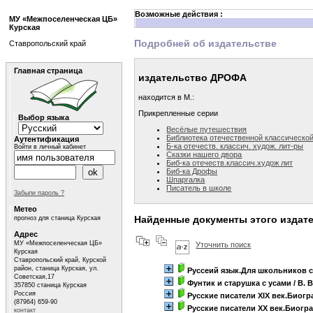
Возможные действия :
МУ «Межпоселенческая ЦБ»
Курская
Подробней об издательстве
Ставропольский край
Главная страница
издательство ДРОФА
находится в М.:
Прикрепленные серии
Выбор языка
Весёлые путешествия
Библиотека отечественной классическо
Аутентификация
Б-ка отечеств. классич. худож. лит-ры
Войти в личный кабинет
Сказки нашего двора
Биб-ка отечеств.классич.худож лит
Биб-ка Дрофы
Шпаргалка
Писатель в школе
Забыли пароль ?
Метео
Найденные документы этого издат
прогноз для станица Курская
Адрес
МУ «Межпоселенческая ЦБ»
Уточнить поиск
Курская
Ставропольский край, Курской
район, станица Курская, ул.
Руссеий язык.Для школьников с
Советская,17
Фунтик и старушка с усами
/ В. 
357850 станица Курская
Россия
Русские писатели ХIХ век.Биог
(87964) 659-90
Русские писатели XX век.Биогр
контакт