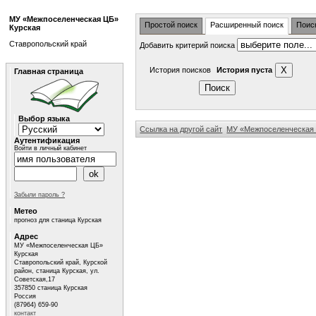
МУ «Межпоселенческая ЦБ»
Простой поиск
Расширенный поиск
Поис
Курская
Ставропольский край
Добавить критерий поиска
История поисков
История пуста
Главная страница
Выбор языка
Ссылка на другой сайт
МУ «Межпоселенческая 
Аутентификация
Войти в личный кабинет
Забыли пароль ?
Метео
прогноз для станица Курская
Адрес
МУ «Межпоселенческая ЦБ»
Курская
Ставропольский край, Курской
район, станица Курская, ул.
Советская,17
357850 станица Курская
Россия
(87964) 659-90
контакт