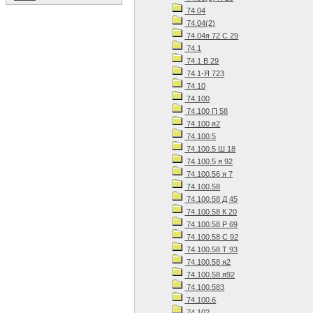
74.04
74.04(2)
74.04я 72 С 29
74.1
74.1 В 29
74.1-Я 723
74.10
74.100
74.100 П 58
74.100 я2
74.100.5
74.100.5 Ш 18
74.100.5 я 92
74.100.56 я 7
74.100.58
74.100.58 Д 45
74.100.58 К 20
74.100.58 Р 69
74.100.58 С 92
74.100.58 Т 93
74.100.58 я2
74.100.58 я92
74.100.583
74.100.6
74.102