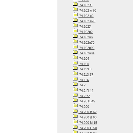
74.102 Я
74.102 я 70
74.102 я2
74.102 я70
74.102Я
74.102я2
74.102я6
74.102я70
74.102я92
74.102я94
74.104
74.105
74.113.8
74.113.87
74.116
74.2
74.2 П 44
74.2 я2
74.20 И 45
74.200
74.200 В 62
74.200 Д 66
74.200 М 15
74.200 Н 50