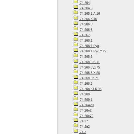
74.264
74.264.3
74.265.1 А 16
74.266 К 46
74.266.3
74.266.8
74.267
74.268.1
74.268.1 Рус
74.268.1 Рус У 27
74.268.3
74.268.3 В 11
74.268.3 Д 75
74.268.3 Х 20
74.268.3я 71
74.268.5
74.268.51 К 93
74.269
74.269.1
74.26А20
74.26я2
74.26я72
74.27
74.2я2
74.3