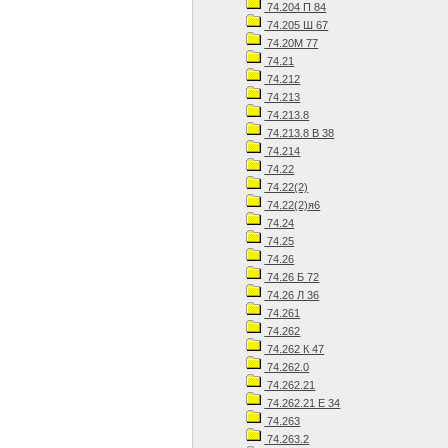
74.204 П 84
74.205 Ш 67
74.20М 77
74.21
74.212
74.213
74.213.8
74.213.8 В 38
74.214
74.22
74.22(2)
74.22(2)я6
74.24
74.25
74.26
74.26 Б 72
74.26 Л 36
74.261
74.262
74.262 К 47
74.262.0
74.262.21
74.262.21 Е 34
74.263
74.263.2