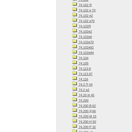
74.102 Я
74.102 я 70
74.102 я2
74.102 я70
74.102Я
74.102я2
74.102я6
74.102я70
74.102я92
74.102я94
74.104
74.105
74.113.8
74.113.87
74.116
74.2 П 44
74.2 я2
74.20 И 45
74.200
74.200 В 62
74.200 Д 66
74.200 М 15
74.200 Н 50
74.200 Р 32