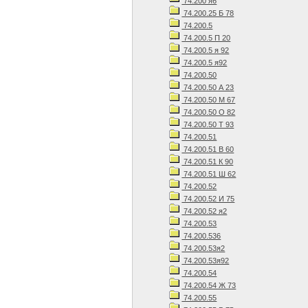
74.200 я6
74.200.25 Б 78
74.200.5
74.200.5 П 20
74.200.5 я 92
74.200.5 я92
74.200.50
74.200.50 А 23
74.200.50 М 67
74.200.50 О 82
74.200.50 Т 93
74.200.51
74.200.51 В 60
74.200.51 К 90
74.200.51 Ш 62
74.200.52
74.200.52 И 75
74.200.52 я2
74.200.53
74.200.536
74.200.53я2
74.200.53я92
74.200.54
74.200.54 Ж 73
74.200.55