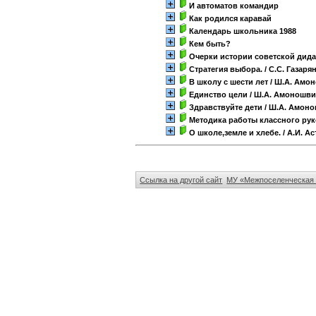
И автоматов командир
Как родился каравай
Календарь школьника 1988
Кем быть?
Очерки истории советской дид
Стратегия выбора.
/ С.С. Газаря
В школу с шести лет
/ Ш.А. Амо
Единство цели
/ Ш.А. Амоношв
Здравствуйте дети
/ Ш.А. Амон
Методика работы классного ру
О школе,земле и хлебе.
/ А.И. А
Ссылка на другой сайт
МУ «Межпоселенческая 