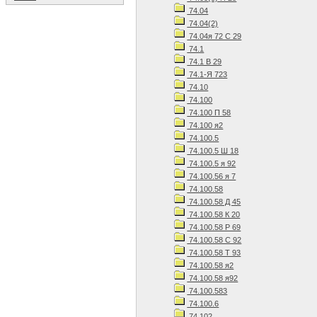
74.04
74.04(2)
74.04я 72 С 29
74.1
74.1 В 29
74.1-Я 723
74.10
74.100
74.100 П 58
74.100 я2
74.100.5
74.100.5 Ш 18
74.100.5 я 92
74.100.56 я 7
74.100.58
74.100.58 Д 45
74.100.58 К 20
74.100.58 Р 69
74.100.58 С 92
74.100.58 Т 93
74.100.58 я2
74.100.58 я92
74.100.583
74.100.6
74.102