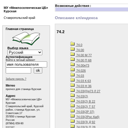
Возможные действия :
МУ «Межпоселенческая ЦБ»
Курская
Описание кл/индекса
Ставропольский край
Главная страница
74.2
74.0
Выбор языка
74.00
74.00 М 77
Аутентификация
Войти в личный кабинет
74.00 П 68
74.00я73
74.026
74.03
Забыли пароль ?
74.03 К 63
Метео
74.03 Н 36
прогноз для станица Курская
74.03(0)я73 Л 27
Адрес
74.03(2)
МУ «Межпоселенческая ЦБ»
74.03(2) В 22
Курская
Ставропольский край, Курской
74.03(2) Т 57
район, станица Курская, ул.
74.03(2Р 37)
Советская,17
357850 станица Курская
74.03(2Рос.Каб)
Россия
74.03(3) Д 92
(87964) 659-90
контакт
74.03(3) П 28