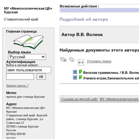
Возможные действия :
МУ «Межпоселенческая ЦБ»
Курская
Подробней об авторе
Ставропольский край
Главная страница
Автор В.В. Волина
Найденные документы этого автор
Выбор языка
Уточнить поиск
Аутентификация
Войти в личный кабинет
Веселая грамматика.
/ В.В. Воли
Учимся играя.Занимательное азб
Забыли пароль ?
Метео
прогноз для станица Курская
Ссылка на другой сайт
МУ «Межпоселенческая 
Адрес
МУ «Межпоселенческая ЦБ»
Курская
Ставропольский край, Курской
район, станица Курская, ул.
Советская,17
357850 станица Курская
Россия
(87964) 659-90
контакт