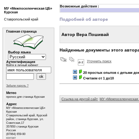
Возможные действия :
МУ «Межпоселенческая ЦБ»
Курская
Подробней об авторе
Ставропольский край
Главная страница
Автор Вера Пошивай
Найденные документы этого автор
Выбор языка
Уточнить поиск
Аутентификация
Войти в личный кабинет
20 простых опытов с детьми дом
Считаем от 1 до10
Забыли пароль ?
Метео
прогноз для станица Курская
Ссылка на другой сайт
МУ «Межпоселенческая 
Адрес
МУ «Межпоселенческая ЦБ»
Курская
Ставропольский край, Курской
район, станица Курская, ул.
Советская,17
357850 станица Курская
Россия
(87964) 659-90
контакт