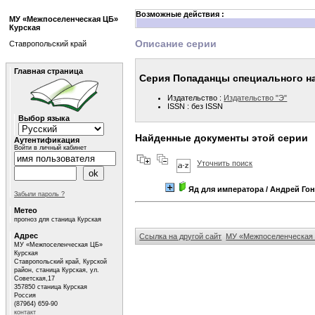
Возможные действия :
МУ «Межпоселенческая ЦБ»
Курская
Описание серии
Ставропольский край
Главная страница
Серия Попаданцы специального н
Издательство :
Издательство "Э"
ISSN : без ISSN
Выбор языка
Найденные документы этой серии
Аутентификация
Войти в личный кабинет
Уточнить поиск
Яд для императора
/ Андрей Го
Забыли пароль ?
Метео
прогноз для станица Курская
Адрес
Ссылка на другой сайт
МУ «Межпоселенческая 
МУ «Межпоселенческая ЦБ»
Курская
Ставропольский край, Курской
район, станица Курская, ул.
Советская,17
357850 станица Курская
Россия
(87964) 659-90
контакт