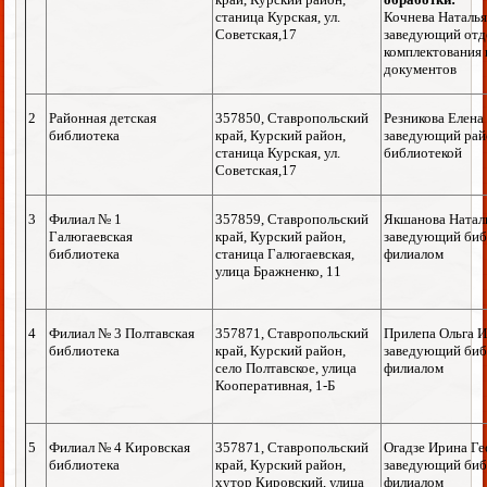
станица Курская, ул.
Кочнева Наталья
Советская,17
заведующий отд
комплектования 
документов
2
Районная детская
357850, Ставропольский
Резникова Елена
библиотека
край, Курский район,
заведующий рай
станица Курская, ул.
библиотекой
Советская,17
3
Филиал № 1
357859, Ставропольский
Якшанова Натал
Галюгаевская
край, Курский район,
заведующий биб
библиотека
станица Галюгаевская,
филиалом
улица Бражненко, 11
4
Филиал № 3 Полтавская
357871, Ставропольский
Прилепа Ольга И
библиотека
край, Курский район,
заведующий биб
село Полтавское, улица
филиалом
Кооперативная, 1-Б
5
Филиал № 4 Кировская
357871, Ставропольский
Огадзе Ирина Ге
библиотека
край, Курский район,
заведующий биб
хутор Кировский, улица
филиалом