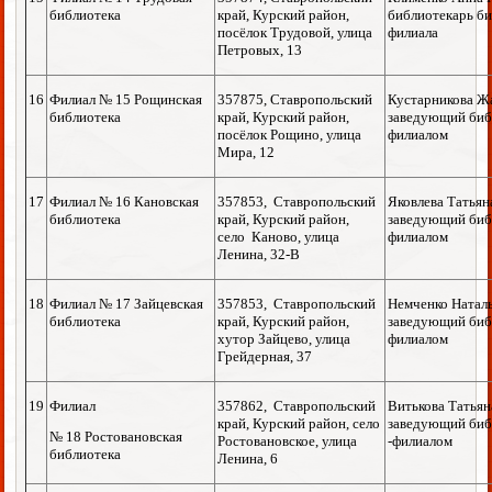
библиотека
край, Курский район,
библиотекарь би
посёлок Трудовой, улица
филиала
Петровых, 13
16
Филиал № 15 Рощинская
357875, Ставропольский
Кустарникова Ж
библиотека
край, Курский район,
заведующий биб
посёлок Рощино, улица
филиалом
Мира, 12
17
Филиал № 16 Кановская
357853, Ставропольский
Яковлева Татьян
библиотека
край, Курский район,
заведующий биб
село Каново, улица
филиалом
Ленина, 32-В
18
Филиал № 17 Зайцевская
357853, Ставропольский
Немченко Наталь
библиотека
край, Курский район,
заведующий биб
хутор Зайцево, улица
филиалом
Грейдерная, 37
19
Филиал
357862, Ставропольский
Витькова Татьян
край, Курский район, село
заведующий биб
№ 18 Ростовановская
Ростовановское, улица
-филиалом
библиотека
Ленина, 6