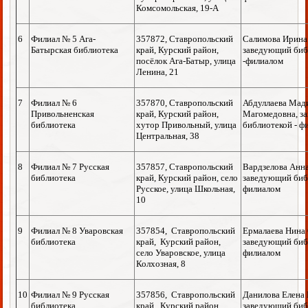
Комсомольская, 19-А
6
Филиал № 5 Ага-
357872, Ставропольский
Салимова Ирина
Батырская библиотека
край, Курский район,
заведующий биб
посёлок Ага-Батыр, улица
-филиалом
Ленина, 21
7
Филиал № 6
357870, Ставропольский
Абдуллаева Мад
Привольненская
край, Курский район,
Магомедовна, з
библиотека
хутор Привольный, улица
библиотекой - ф
Центральная, 38
8
Филиал № 7 Русская
357857, Ставропольский
Вардзелова Анн
библиотека
край, Курский район, село
заведующий биб
Русское, улица Школьная,
филиалом
10
9
Филиал № 8 Уваровская
357854, Ставропольский
Ермалаева Нина 
библиотека
край, Курский район,
заведующий биб
село Уваровское, улица
филиалом
Колхозная, 8
10
Филиал № 9 Русская
357856, Ставропольский
Данилова Елена 
библиотека
край, Курский район,
заведующий биб