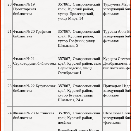
20
Филиал № 19
357861, Ставропольский
Турлучева Мари
Пролетарская
край, Курский район,
заведующий биб
библиотека
хутор Пролетарский,
филиалом
улица Мира, 14
21
Филиал № 20 Графская
357867, Ставропольский
Трусова Анна В
библиотека
край, Курский район,
заведующий биб
хутор Графский, улица
филиалом
Школьная, 5
Филиал № 21
357867, Ставропольский
Курцева Светла
Серноводская библиотека
край, Курский район, село
Джабраиловна, 
22
Серноводское, улица
библиотекой- ф
Октябрьская,1
23
Филиал № 22 Бугуловская
357867, Ставропольский
Приходько Наде
библиотека
край, Курский район,
заведующий биб
хутор Бугулов, улица
филиалом
Школьная, 24-а
24
Филиал № 23 Балтийская
357855, Ставропольский
Шебалкова Елен
библиотека
край, Курский район,
заведующий биб
посёлок
-филиалом
Балтийский, улица Новая,