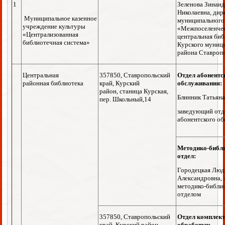
1
Зеленова Зинаи
Николаевна, дир
Муниципальное казенное
муниципального
учреждение культуры
«Межпоселенче
«Централизованная
центральная би
библиотечная система»
Курского муниц
района Ставропо
Центральная
357850, Ставропольский
Отдел абонентс
районная библиотека
край, Курский
обслуживания:
район, станица Курская,
Блинник Татьян
пер. Школьный,14
заведующий отд
абонентского о
Методико-библ
отдел:
Городецкая Люд
Александровна,
методико-библи
отделом
357850, Ставропольский
Отдел комплект
край, Курский район,
обработки: