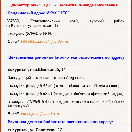
Директор МКУК "ЦБС" - Зеленова Зинаида Николаевна
Юридический адрес МКУК "ЦБС":
357850, Ставропольский край, Курский район,
ст.Курская,
ул.Советская, 17
Тел/
факс
(87964) 6-59-90
E-
mail
:
bibliotekaz2008@
yandex
.ru
Центральная районная библиотека расположена по адресу:
ст.Курская, пер.Школьный, 14
Заведующий - Блинник Татьяна Андреевна
Телефон
:
(87964)
6-41-30
( отдел абонентского обслуживания
)
Телефон:
(87964)
6-52-61
(методико- библиографический отдел)
Телефон:
(87964)
6-47-81
(отдел комплектования и обработки
литературы)
E-mail:
kurskijmbo@yandex.ru
Районная детская библиотека расположена по адресу:
ст.Курская,
ул.Советская, 17