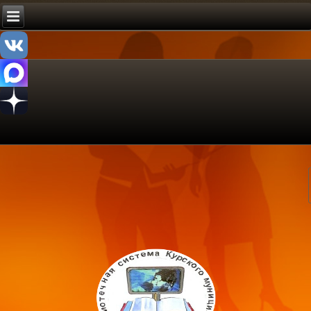
ипальное казенное учреждение культуры
трализованная библиотечная система»