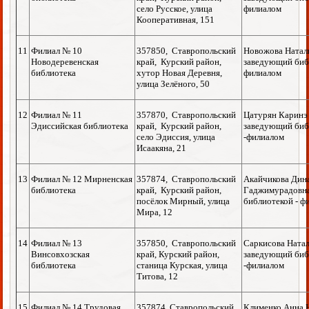
село Русское, улица
филиалом
Кооперативная, 151
11
Филиал № 10
357850, Ставропольский
Новожова Натал
Новодеревенская
край, Курский район,
заведующий биб
библиотека
хутор Новая Деревня,
филиалом
улица Зелёного, 50
12
Филиал № 11
357870, Ставропольский
Цатурян Каринэ
Эдиссийская библиотека
край, Курский район,
заведующий биб
село Эдиссия, улица
-филиалом
Исаакяна, 21
13
Филиал № 12 Мирненская
357874, Ставропольский
Акайчикова Дин
библиотека
край, Курский район,
Гаджимурадовна
посёлок Мирный, улица
библиотекой - ф
Мира, 12
14
Филиал № 13
357850, Ставропольский
Саркисова Натал
Винсовхозская
край, Курский район,
заведующий биб
библиотека
станица Курская, улица
-филиалом
Титова, 12
15
Филиал № 14 Трудовая
357874, Ставропольский
Клименко Анна 