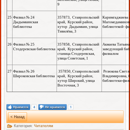
9
25
Филиал № 24
357873, Ставропольский
Каримгаджиева 
Дыдымкинская
край, Курский район,
Магомедаминовн
библиотека
хутор Дыдымкин, улица
библиотекой- ф
Тивилёва, 3
26
Филиал № 25
357858, Ставропольский
Акмаева Татьян
Стодеревская библиотека
край, Курский район,
заведующий биб
станица Стодеревская,
филиалом
улица Советская, 1
27
Филиал № 26
357850, Ставропольский
Резюкова Светл
Широковская библиотека
край, Курский район,
Владимировна, 
хутор Широкий, улица
библиотеки-фил
Восточная, 3
Нравится
4
Не нравится
1
< Назад
Категория:
Читателям