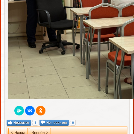
Нравится
1
Не нравится
0
< Назад
Вперёд >