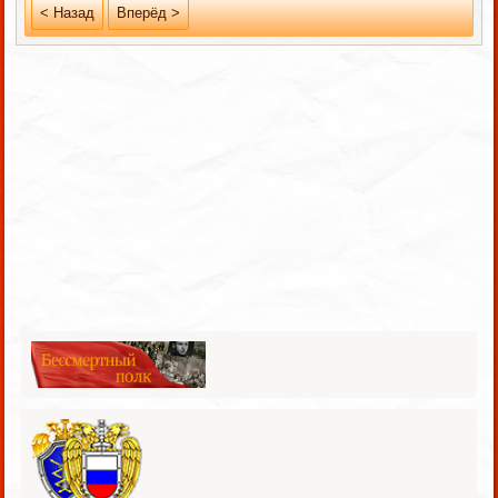
< Назад
Вперёд >