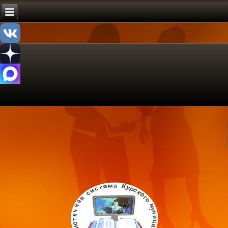
ипальное казенное учреждение культуры
трализованная библиотечная система»