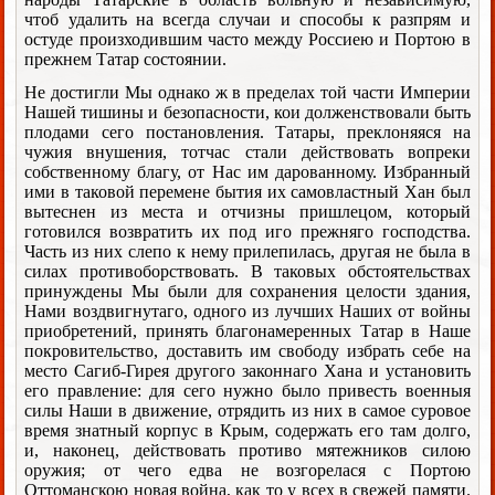
чтоб удалить на всегда случаи и способы к разпрям и
остуде произходившим часто между Россиею и Портою в
прежнем Татар состоянии.
Не достигли Мы однако ж в пределах той части Империи
Нашей тишины и безопасности, кои долженствовали быть
плодами сего постановления. Татары, преклоняяся на
чужия внушения, тотчас стали действовать вопреки
собственному благу, от Нас им дарованному. Избранный
ими в таковой перемене бытия их самовластный Хан был
вытеснен из места и отчизны пришлецом, который
готовился возвратить их под иго прежняго господства.
Часть из них слепо к нему прилепилась, другая не была в
силах противоборствовать. В таковых обстоятельствах
принуждены Мы были для сохранения целости здания,
Нами воздвигнутаго, одного из лучших Наших от войны
приобретений, принять благонамеренных Татар в Наше
покровительство, доставить им свободу избрать себе на
место Сагиб-Гирея другого законнаго Хана и установить
его правление: для сего нужно было привесть военныя
силы Наши в движение, отрядить из них в самое суровое
время знатный корпус в Крым, содержать его там долго,
и, наконец, действовать противо мятежников силою
оружия; от чего едва не возгорелася с Портою
Оттоманскою новая война, как то у всех в свежей памяти.