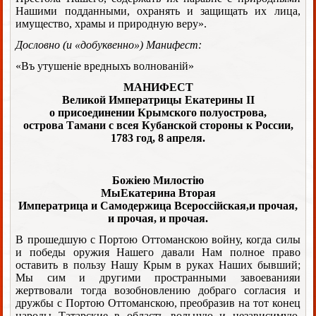
Нашими подданными, охранять и защищать их лица,
имущество, храмы и природную веру».
Дословно (и «добуквенно») Манифест:
«Въ утушенiе вредныхъ волнованiй»
МАНИФЕСТ
Великой Императрицы Екатерины II
о присоединении Крымского полуострова,
острова Тамани с всея Кубанской стороны к России,
1783 год, 8 апреля.
Божiею Милостiю
Мы
Екатерина Вторая
Императрица и Самодержица Всероссiйская,
и прочая,
и прочая, и прочая.
В прошедшую с Портою Оттоманскою войну, когда силы
и победы оружия Нашего давали Нам полное право
оставить в пользу Нашу Крым в руках Наших бывший;
Мы сим и другими пространными завоеванияи
жертвовали тогда возобновлению добраго согласия и
дружбы с Портою Оттоманскою, преобразив на тот конец
народы Татарские в область вольную и независимую,