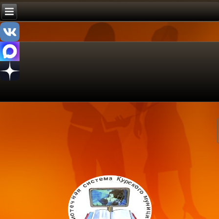
ипальное казенное учреждение культуры
трализованная библиотечная система»