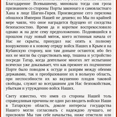
Благодарение Всевышнему, миновала тогда сия гроза
признанием со стороны Порты законнаго и самовластнаго
Хана в лице Шагин-Гирея. Произведение сего перелома
обошлося Империи Нашей не дешево; но Мы по крайней
мере чаяли, что оное наградится будущею от соседства
безопасностию. Время да и короткое воспрекословило
однако ж на деле сему предположению. Поднявшийся в
прошлом году новый мятеж, коего истинныя начала от
Нас не скрыты, принудил нас опять к полному
вооружению и к новому отряду войск Наших в Крым и на
Кубанскую сторону, кои там доныне остаются; ибо без
них не могли бы существовать мир, тишина и устройство
посреди Татар, когда деятельное многих лет испытание
всячески уже доказывает, что как прежнее их подчинение
Порте было поводом к остуде и разпрям между обеими
державами, так и преобразование их в вольную область,
при неспособности их ко вкушению плодов таковой
свободы, служит ко всегдашним для Нас безпокойствам,
убыткам и утруждению войск Наших.
Свету известно, что имев со стороны Нашей толь
справедливыя причины не один раз вводить войски Наши
в Татарскую область, доколе интересы государства
Нашего могли согласовать с надеждою лучшаго, не
присвояли Мы там себе начальства, ниже отмстили или