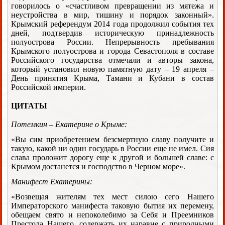
говорилось о «счастливом превращении из мятежа и
неустройства в мир, тишину и порядок законный».
Крымский референдум 2014 года продолжил события тех
дней, подтвердив историческую принадлежность
полуострова России. Непрерывность пребывания
Крымского полуострова и города Севастополя в составе
Российского государства отмечали и авторы закона,
который установил новую памятную дату – 19 апреля –
День принятия Крыма, Тамани и Кубани в состав
Российской империи.
ЦИТАТЫ
Потемкин – Екатерине о Крыме:
«Вы сим приобретением безсмертную славу получите и
такую, какой ни один государь в России еще не имел. Сия
слава проложит дорогу еще к другой и большей славе: с
Крымом достанется и господство в Черном море».
Манифест Екатерины:
«Возвещая жителям тех мест силою сего Нашего
Императорского манифеста таковую бытия их перемену,
обещаем свято и непоколебимо за Себя и Преемников
Престола Нашего, содержать их наравне с природными