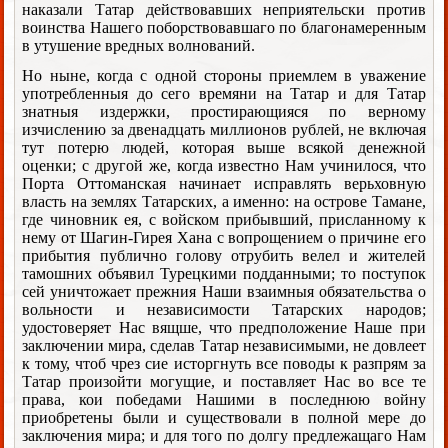
наказали Татар действовавших неприятельски против
воинства Нашего поборствовавшаго по благонамеренным
в утушение вредных волнований.
Но ныне, когда с одной стороны приемлем в уважение
употребленныя до сего времяни на Татар и для Татар
знатныя издержки, простирающияся по верному
изчислению за двенадцать миллионов рублей, не включая
тут потерю людей, которая выше всякой денежной
оценки; с другой же, когда известно Нам учинилося, что
Порта Оттоманская начинает исправлять верьховную
власть на землях Татарских, а именно: на острове Тамане,
где чиновник ея, с войском прибывший, присланному к
нему от Шагин-Гирея Хана с вопрощением о причине его
прибытия публично голову отрубить велел и жителей
тамошних объявил Турецкими подданными; то поступок
сей уничтожает прежния Наши взаимныя обязательства о
вольности и независимости Татарских народов;
удостоверяет Нас вящше, что предположение Наше при
заключении мира, сделав Татар независимыми, не довлеет
к тому, чтоб чрез сие исторгнуть все поводы к разпрям за
Татар произойти могущие, и поставляет Нас во все те
права, кои победами Нашими в последнюю войну
приобретены были и существовали в полной мере до
заключения мира; и для того по долгу предлежащаго Нам