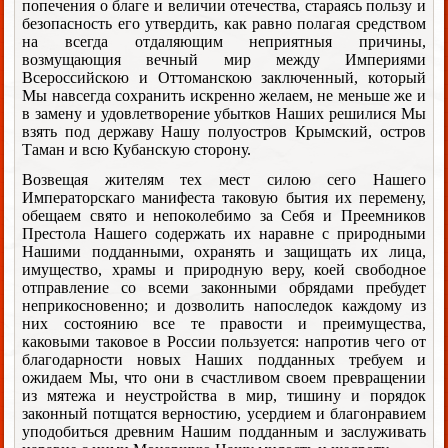
попечения о благе и величии отечества, стараясь пользу и
безопасность его утвердить, как равно полагая средством
на всегда отдаляющим неприятныя причины,
возмущающия вечный мир между Империями
Всероссийскою и Оттоманскою заключенный, который
Мы навсегда сохранить искренно желаем, не меньше же и
в замену и удовлетворение убытков Наших решилися Мы
взять под державу Нашу полуостров Крымский, остров
Таман и всю Кубанскую сторону.
Возвещая жителям тех мест силою сего Нашего
Императорскаго манифеста таковую бытия их перемену,
обещаем свято и непоколебимо за Себя и Преемников
Престола Нашего содержать их наравне с природными
Нашими подданными, охранять и защищать их лица,
имущество, храмы и природную веру, коей свободное
отправление со всеми законными обрядами пребудет
неприкосновенно; и дозволить напоследок каждому из
них состоянию все те правости и преимущества,
каковыми таковое в России пользуется: напротив чего от
благодарности новых Наших подданных требуем и
ожидаем Мы, что они в счастливом своем превращении
из мятежа и неустройства в мир, тишину и порядок
законный потщатся верностию, усердием и благонравием
уподобиться древним Нашим подданным и заслуживать