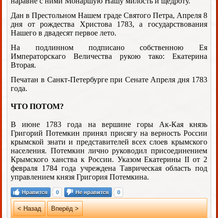
наравне с ними Монаршую Нашу милость и щедроту.
Дан в Престольном Нашем граде Святого Петра, Апреля 8
дня от рождества Христова 1783, а государствования
Нашего в двадесят первое лето.
На подлинном подписано собственною Ея
Императорскаго Величества рукою тако: Екатерина
Вторая.
Печатан в Санкт-Петербурге при Сенате Апреля дня 1783
года.
ЧТО ПОТОМ?
В июне 1783 года на вершине горы Ак-Кая князь
Григорий Потемкин принял присягу на верность России
крымской знати и представителей всех слоев крымского
населения. Потемкин лично руководил присоединением
Крымского ханства к России. Указом Екатерины II от 2
февраля 1784 года учреждена Таврическая область под
управлением князя Григория Потемкина.
Нравится
0
Не нравится
0
< Назад
Вперёд >