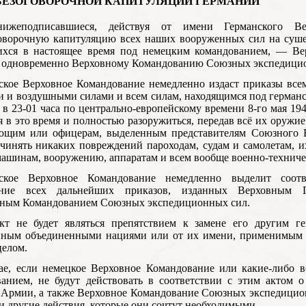
 БЕЗОГОВОРОЧНОЙ КАПИТУЛЯЦИИ ГЕРМАНИИ
ижеподписавшиеся, действуя от имени Германского Вер
оворочную капитуляцию всех наших вооруженных сил на суше, 
ихся в настоящее время под немецким командованием, — Ве
 одновременно Верховному Командованию Союзных экспедицио
нское Верховное Командование немедленно издаст приказы в
 и воздушными силами и всем силам, находящимся под герман
 в 23-01 часа по центрально-европейскому времени 8-го мая 1945
я в это время и полностью разоружиться, передав всё их оруж
ющим или офицерам, выделенным представителям Союзного В
чинять никаких повреждений пароходам, судам и самолетам, и
машинам, вооружению, аппаратам и всем вообще военно-техниче
нское Верховное Командование немедленно выделит соот
ние всех дальнейших приказов, изданных Верховным 
вным Командованием Союзных экспедиционных сил.
акт не будет являться препятствием к замене его другим г
нным объединенными нациями или от их имени, применимым 
целом.
чае, если немецкое Верховное Командование или какие-либо 
ванием, не будут действовать в соответствии с этим актом 
Армии, а также Верховное Командование Союзных экспедицион
и другие действия, которые они сочтут необходимыми.