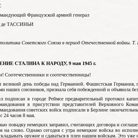
С
омандующий Французской армией генерал
 де ТАССИНЬИ
политика Советского Союза в период Отечественной войны. Т. II
НИЕ СТАЛИНА К НАРОДУ, 9 мая 1945 г.
! Соотечественники и соотечественницы!
 великий день победы над Германией. Фашистская Германия, 
ми наших союзников, признала себя побежденной и объявила б
л подписан в городе Реймсе предварительный протокол капит
омандования в присутствии представителей Верховного Ком
мандования советских войск подписали в Берлине окончательны
с 24 часов 8 мая.
чью повадку немецких заправил, считающих договора и соглаше
м на слово. Однако сегодня с утра немецкие войска во исполн
складывать оружие и сдаваться в плен нашим войскам. Это уже 