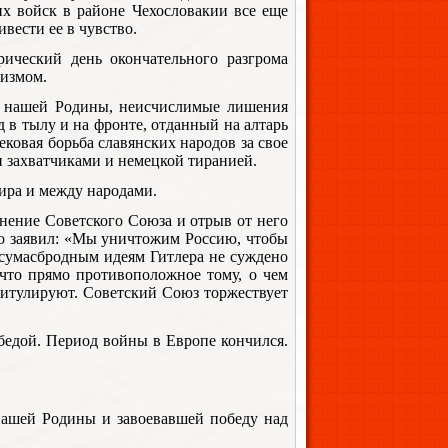
х войск в районе Чехословакии все еще
вести ее в чувство.
ический день окончательного разгрома
лизмом.
и нашей Родины, неисчислимые лишения
 в тылу и на фронте, отданный на алтарь
ковая борьба славянских народов за свое
 захватчиками и немецкой тиранией.
ира и между народами.
ленение Советского Союза и отрыв от него
мо заявил: «Мы уничтожим Россию, чтобы
о сумасбродным идеям Гитлера не суждено
ечто прямо противоположное тому, о чем
питулируют. Советский Союз торжествует
бедой. Период войны в Европе кончился.
нашей Родины и завоевавшей победу над