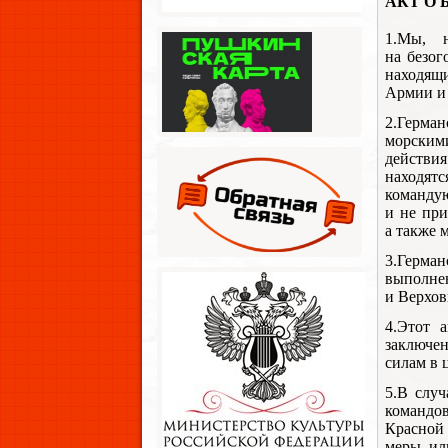
АКТ О
1.Мы, н
на безог
находящ
Армии и
2.Герма
морскими
действия
находятс
команду
и не при
а также 
3.Герма
выполне
и Верхо
4.Этот 
заключе
силам в 
5.В слу
командо
Красной 
меры, ил