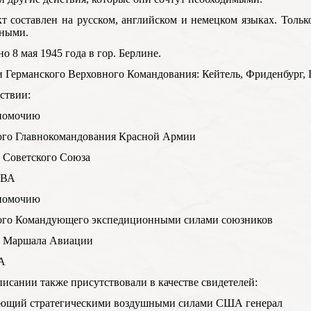
кт составлен на русском, английском и немецком языках. Толь
чными.
о 8 мая 1945 года в гор. Берлине.
 Германского Верховного Командования: Кейтель, Фриденбург
ствии:
номочию
ого Главнокомандования Красной Армии
 Советского Союза
ОВА
номочию
ого Командующего экспедиционными силами союзников
о Маршала Авиации
А
исании также присутствовали в качестве свидетелей:
ющий стратегическими воздушными силами США генерал