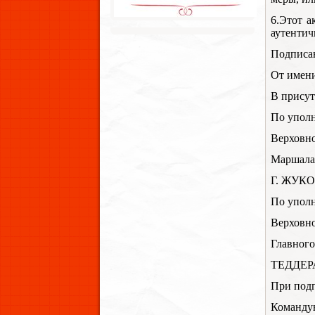
6.Этот а
аутенти
Подписан
От имени
В присут
По упол
Верховн
Маршала
Г. ЖУК
По упол
Верховн
Главног
ТЕДДЕР
При подп
Команду