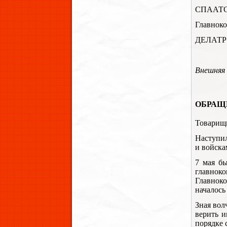
СПААТ
Главнок
ДЕЛАТР
Внешняя 
ОБРАЩЕ
Товарищи
Наступил
и войска
7 мая бы
главнок
Главноко
началось 
Зная вол
верить и
порядке 