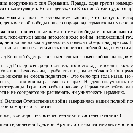
ция вооруженных сил Германии. Правда, одна группа немецки
ся от капитуляции. Но я надеюсь, что Красной Армии удастся при
мы можем с полным основанием заявить, что наступил истор
, день великой победы нашего народа над германским империа
 жертвы, принесенные нами во имя свободы и независимост
ния, пережитые нашим народом в ходе войны, напряженный труд
а, не прошли даром и увенчались полной победой над врагом. Ве
вание и свою независимость окончилась победой над немецкими
ад Европой будет развиваться великое знамя свободы народов м
 назад Гитлер всенародно заявил, что в его задачи входит расч
 Украины, Белоруссии, Прибалтики и других областей. Он пря
ше никогда не смогла подняться». Это было три года назад. Н
ться, — ход войны развеял их в прах. На деле получилось н
гитлеровцы. Германия разбита наголову. Германские войска ка
хотя и не собирается ни расчленять, ни уничтожать Германию.
! Великая Отечественная война завершилась нашей полной по
период мирного развития.
й вас, мои дорогие соотечественники и соотечественницы!
ашей героической Красной Армии, отстоявшей независимость 