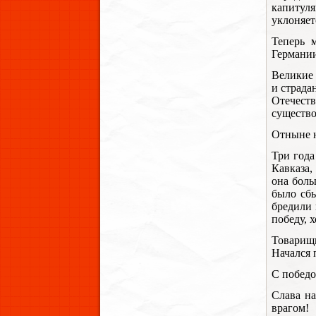
капитуля
уклоняет
Теперь 
Германии
Великие
и страда
Отечеств
существо
Отныне н
Три года
Кавказа,
она боль
было сбы
бредили 
победу, 
Товарищи
Начался 
С победо
Слава н
врагом!