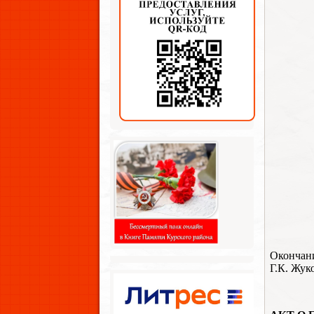
Окончани
Г.К. Жук