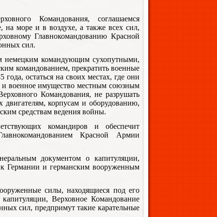
ховного Командования, соглашаемся
на море и в воздухе, а также всех сил,
рховному Главнокомандованию Красной
нных сил.
сем немецким командующим сухопутными,
ским командованием, прекратить военные
 года, остаться на своих местах, где они
ие и военное имущество местным союзным
ерховного Командования, не разрушать
х двигателям, корпусам и оборудованию,
ским средствам ведения войны.
ветствующих командиров и обеспечит
Главнокомандованием Красной Армии
енеральным документом о капитуляции,
к Германии и германским вооруженным
вооруженные силы, находящиеся под его
о капитуляции, Верховное Командование
ных сил, предпримут такие карательные