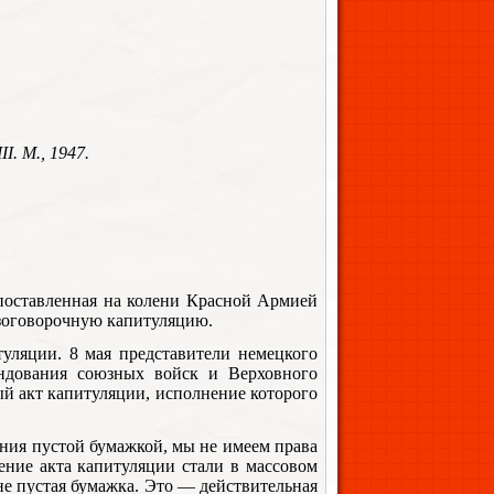
I. М., 1947.
поставленная на колени Красной Армией
езоговорочную капитуляцию.
уляции. 8 мая представители немецкого
андования союзных войск и Верховного
й акт капитуляции, исполнение которого
ния пустой бумажкой, мы не имеем права
ение акта капитуляции стали в массовом
не пустая бумажка. Это — действительная