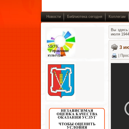
Новости
Библиотека сегодня
Коллегам
Вы здесь
июля 194
3 и
|
Прос