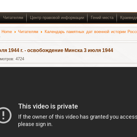
Читателям
Центр правовой информации
Гений места
Краевед
:
Home
Читателям
Календарь памятных дат военной истории Росс
4
юля 1944 г. - освобождение Минска 3 июля 1944
мотров: 4724