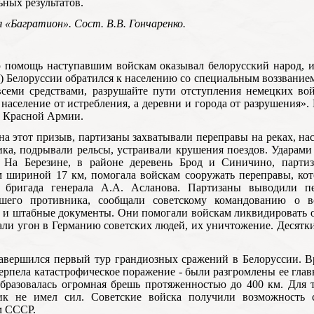
ьных результатов.
 «Багратион». Сост. В.В. Гончаренко.
 помощь наступавшим войскам оказывал белорусский народ, и
 Белоруссии обратился к населению со специальным воззванием
семи средствами, разрушайте пути отступления немецких вой
 население от истребления, а деревни и города от разрушения».
ь Красной Армии.
на этот призыв, партизаны захватывали переправы на реках, на
ка, подрывали рельсы, устраивали крушения поездов. Ударам
. На Березине, в районе деревень Брод и Синичино, партиз
 шириной 17 км, помогала войскам сооружать переправы, кот
я бригада генерала А.А. Асланова. Партизаны выводили п
вшего противника, сообщали советскому командованию о вс
 и штабные документы. Они помогали войскам ликвидировать 
али угон в Германию советских людей, их уничтожение. Десятк
…
авершился первый тур грандиозных сражений в Белоруссии. В
ерпела катастрофическое поражение - были разгромлены ее глав
бразовалась огромная брешь протяженностью до 400 км. Для т
ик не имел сил. Советские войска получили возможность с
м СССР.