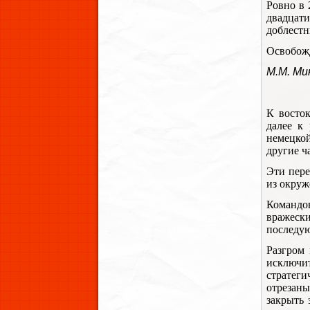
Ровно в 
двадцат
доблестн
Освобожд
М.М. Ми
К восто
далее к 
немецкой
другие ч
Эти пере
из окруж
Командо
вражеск
последую
Разгром 
исключит
стратеги
отрезаны
закрыть 