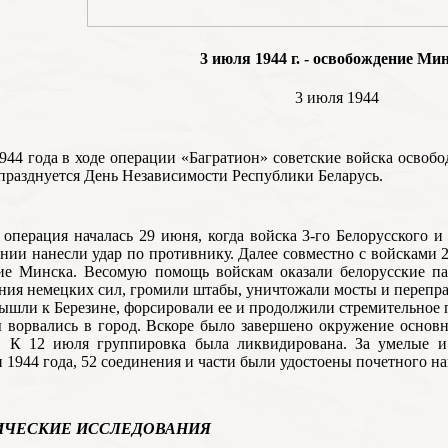
3 июля 1944 г. - освобождение Ми
3 июля 1944
944 года в ходе операции «Багратион» советские войска освоб
 празднуется День Независимости Республики Беларусь.
операция началась 29 июня, когда войска 3-го Белорусского и
нии нанесли удар по противнику. Далее совместно с войсками 
ие Минска. Весомую помощь войскам оказали белорусские па
ния немецких сил, громили штабы, уничтожали мосты и перепра
ышли к Березине, форсировали ее и продолжили стремительное 
 ворвались в город. Вскоре было завершено окружение основн
л. К 12 июля группировка была ликвидирована. За умелые и
 1944 года, 52 соединения и части были удостоены почетного 
ИЧЕСКИЕ ИССЛЕДОВАНИЯ