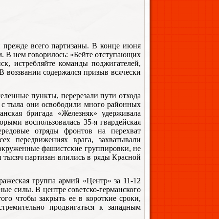
 прежде всего партизаны. В конце июня
. В нем говорилось: «Бейте отступающих
ск, истребляйте команды поджигателей,
 В воззвании содержался призыв всячески
селенные пункты, перерезали пути отхода
и с тыла они освободили много районных
анская бригада «Железняк» удерживала
орыми воспользовалась 35-я гвардейская
ередовые отряды фронтов на перехват
ех передвижениях врага, захватывали
окруженные фашистские группировки, не
и тысяч партизан влились в ряды Красной
ражеская группа армий «Центр» за 11-12
ные силы. В центре советско-германского
ого чтобы закрыть ее в короткие сроки,
тремительно продвигаться к западным