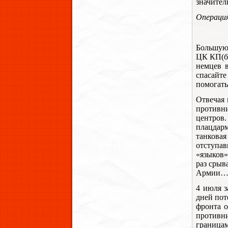
значител
Операция
Большую
ЦК КП(б)
немцев в
спасайте
помогат
Отвечая 
противни
центров
плацдарм
танкова
отступа
«языков»
раз срыв
Армии
4 июля з
дней пот
фронта о
противн
граница