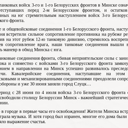
танковых войск 3-го и 1-го Белорусских фронтов в Минске озн
отступавших перед 2-м Белорусским фронтом, и остатков
нных на юг стремительным наступлением войск 3-го Белорус
кого фронта.
 и общевойсковые соединения 1-го Белорусского фронта, наст
ня встретили сильное сопротивление противника на рубеже р
ив на этот рубеж 12-ю танковую дивизию, стремилось воспрепя
ев сопротивление врага, наши танковые соединения вышли 
ь маневр в обход Минска с юга.
анковые соединения фронта, сбивая неприятельские силы с за
тока и совместно с войсками 3-го Белорусского фронта замк
ением в направлении на Минск успешно развивалось преслед
ичи. Кавалерийские соединения, наступавшие на этом
сковыми и механизированными соединениями преодолели сопр
обороны и уже 30 июня заняли город Слуцк…
ериод с 28 июня по 4 июля войска 3-го Белорусского фронта 
свободили столицу Белоруссии Минск - важнейший стратегиче
нии.
 в городе в первые часы его освобождения! Жители Минска встр
грала музыка. И хотя город был изранен, многие его дома были
яло выражение счастья.