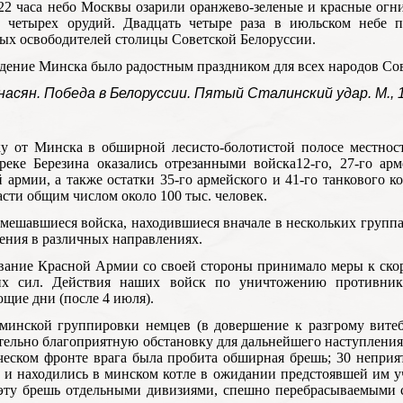
22 часа небо Москвы озарили оранжево-зеленые и красные огни 
и четырех орудий. Двадцать четыре раза в июльском небе 
ых освободителей столицы Советской Белоруссии.
ение Минска было радостным праздником для всех народов Сов
насян. Победа в Белоруссии. Пятый Сталинский удар. М., 
ку от Минска в обширной лесисто-болотистой полосе местнос
реке Березина оказались отрезанными войска12-го, 27-го ар
 армии, а также остатки 35-го армейского и 41-го танкового 
асти общим числом около 100 тыс. человек.
мешавшиеся войска, находившиеся вначале в нескольких группа
ения в различных направлениях.
вание Красной Армии со своей стороны принимало меры к ск
их сил. Действия наших войск по уничтожению противник
щие дни (после 4 июля).
минской группировки немцев (в довершение к разгрому витеб
ельно благоприятную обстановку для дальнейшего наступления 
ческом фронте врага была пробита обширная брешь; 30 непри
 и находились в минском котле в ожидании предстоявшей им 
эту брешь отдельными дивизиями, спешно перебрасываемыми с