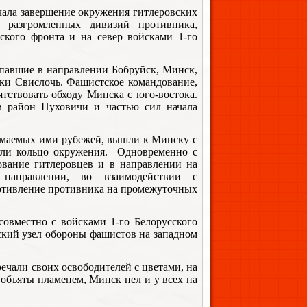
ачала завершение окружения гитлеровских
 разгромленных дивизий противника,
ского фронта и на север войсками 1-го
упавшие в направлении Бобруйск, Минск,
еки Свислочь. Фашистское командование,
тствовать обходу Минска с юго-востока.
в район Пуховичи и частью сил начала
нимаемых ими рубежей, вышли к Минску с
нули кольцо окружения. Одновременно с
ование гитлеровцев и в направлении на
 направлении, во взаимодействии с
отивление противника на промежуточных
совместно с войсками 1-го Белорусского
ский узел обороны фашистов на западном
ечали своих освободителей с цветами, на
 объяты пламенем, Минск пел и у всех на