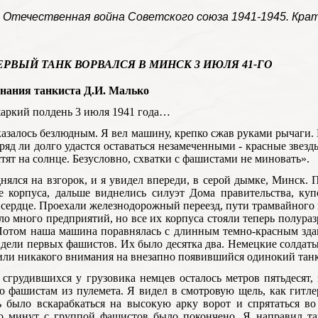
 Отечественная война Советского союза 1941-1945. Крат
РВЫЙ ТАНК ВОРВАЛСЯ В МИНСК 3 ИЮЛЯ 41-ГО
нания танкиста Д.И. Малько
аркий полдень 3 июля 1941 года…
азалось безлюдным. Я вел машину, крепко сжав руками рычаги. В
ряд ли долго удастся оставаться незамеченными - красные звез
стят на солнце. Безусловно, схватки с фашистами не миновать».
нялся на взгорок, и я увидел впереди, в серой дымке, Минск.
е корпуса, дальше виднелись силуэт Дома правительства, ку
 сердце. Проехали железнодорожный переезд, пути трамвайного 
ло много предприятий, но все их корпуса стояли теперь полур
Потом наша машина поравнялась с длинным темно-красным здан
дели первых фашистов. Их было десятка два. Немецкие солдат
или никакого внимания на внезапно появившийся одинокий танк
 сгрудившихся у грузовика немцев осталось метров пятьдесят,
о фашистам из пулемета. Я видел в смотровую щель, как гит
 было вскарабкаться на высокую арку ворот и спрятаться во 
о минут с группой фашистов было покончено. Я направил тан