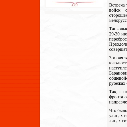
Встреча 
войск, 
отброше
Белорусс
Танковые
29-30 ию
переброс
Преодол
совершат
3 июля т
юго-вос
наступл
Баранов
общевой
рубежах 
Так, в п
фронта о
направле
Что было
улицах и
лицах си