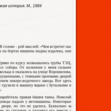
кая история. М., 1984
 голове - рой мыслей: «Чем встретит нас
ды на бортах машины видны издалека, они
 Прямо по курсу возвышались трубы ТЭЦ,
пол собора. От волнения у меня сильнее
кольца и оказались на улице Ворошилова.
азрушенными, с темными проемами дверей
ием ликеро-водочного завода. Вот здесь
ы грузили в машину ящики с бутылками и
.
 заработала правая башня танка. Николай
леровцы падали у автомашины. Некоторые
дворе, но это не удалось. Буквально за
к на грузовик и раздавил его вместе с