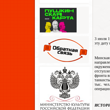
3 июля 1
эту дату
Минская 
направле
окружен
отступле
фронта в
танкисты
тыс. че
операции
ИСТОР