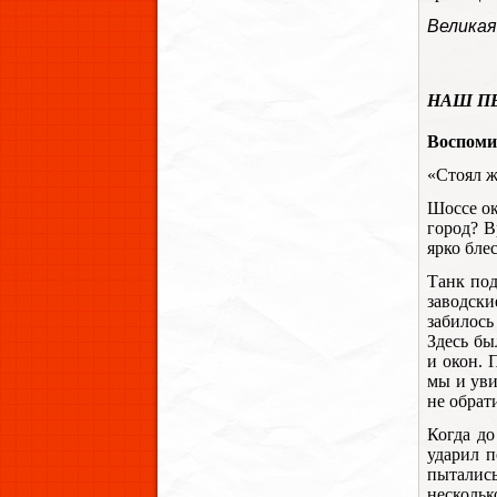
Великая
НАШ ПЕ
Воспоми
«Стоял ж
Шоссе ок
город? В
ярко бле
Танк под
заводски
забилось
Здесь бы
и окон. 
мы и уви
не обрат
Когда до
ударил п
пытались
нескольк