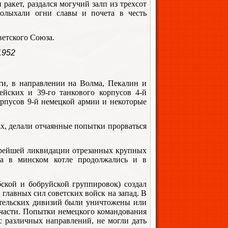
ракет, раздался могучий залп из трехсот
полыхали огни славы и почета в честь
етского Союза.
1952
ти, в направлении на Волма, Пекалин и
мейских и 39-го танкового корпусов 4-й
корпусов 9-й немецкой армии и некоторые
х, делали отчаянные попытки прорваться
орейшей ликвидации отрезанных крупных
а в минском котле продолжались и в
ской и бобруйской группировок) создал
главных сил советских войск на запад. В
ятельских дивизий были уничтожены или
участи. Попытки немецкого командования
 различных направлений, не могли дать